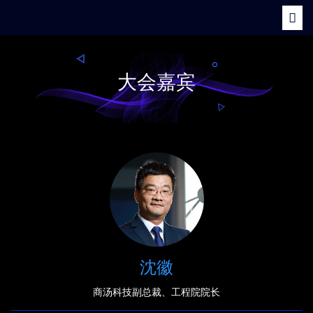
点击关注2019 AI开发者大会
切
换
导
航
大会嘉宾
沈徽
商汤科技副总裁、工程院院长